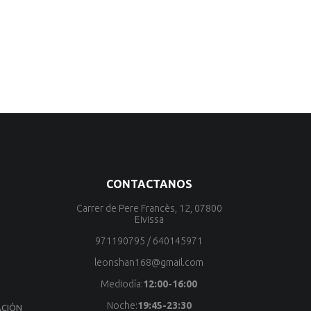
CONTACTANOS
Carrer de Pere Francès, 12, 07800
Eivissa
971190795
/
640145971
leonshan168@gmail.com
Mediodía:
12:00-16:00
Noche:
19:45-23:30
ACIÓN