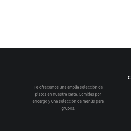
C
Te ofrecemos una amplia selección de
platos en nuestra carta, Comidas por
encargo y una selección de menús para
grupos.