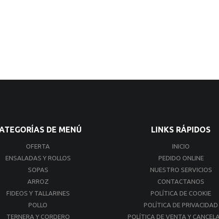
ATEGORÍAS DE MENÚ
LINKS RÁPIDOS
OFERTA
INICIO
ENSALADAS Y ROLLOS
PEDIDO ONLINE
SOPAS
NUESTRO SERVICIOS
ARROZ
CONTACTANOS
FIDEOS Y TALLARINES
POLÍTICA DE COOKIE
POLLO
POLÍTICA DE PRIVACIDAD
TERNERA Y CORDERO
POLÍTICA DE VENTA Y CANCEL