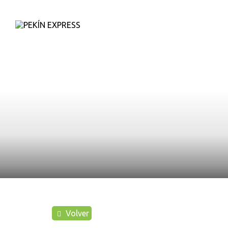
D
Volver