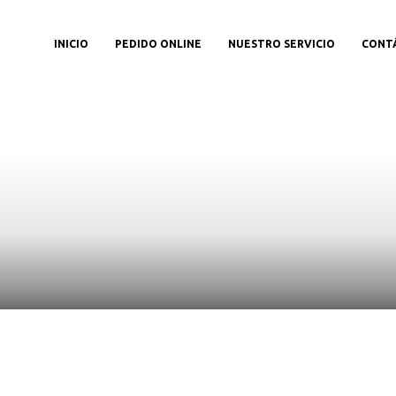
INICIO
PEDIDO ONLINE
NUESTRO SERVICIO
CONT
etalles del produc
Aquí,Puedes ver más información sobre el producto.