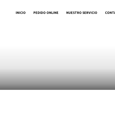
INICIO
PEDIDO ONLINE
NUESTRO SERVICIO
CONT
etalles del produc
Aquí,Puedes ver más información sobre el producto.