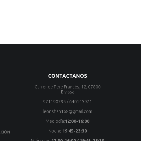
CONTACTANOS
Carrer de Pere Francès, 12, 07800
Eivissa
971190795
/
640145971
leonshan168@gmail.com
Mediodía:
12:00-16:00
Noche:
19:45-23:30
ACIÓN
S
Miércoles:
12:30-16:00 / 19:45-23:30