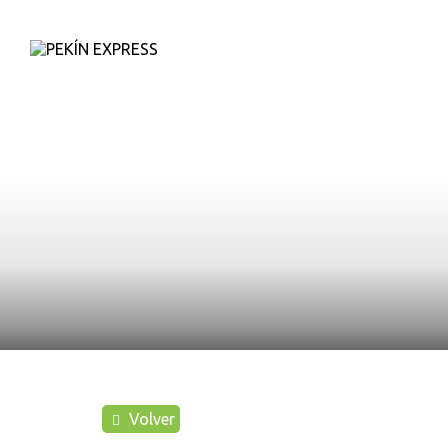
D
Volver