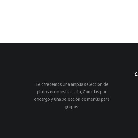
C
Te ofrecemos una amplia selección de
platos en nuestra carta, Comidas por
encargo y una selección de menús para
grupos.