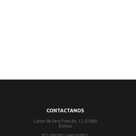
CONTACTANOS
Carrer de Pere Francès, 12, 07800
Eivissa
971190795
/
640145971