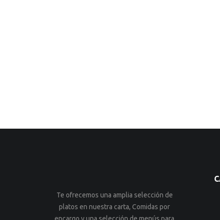
C
Te ofrecemos una amplia selección de
platos en nuestra carta, Comidas por
encargo y una selección de menús para