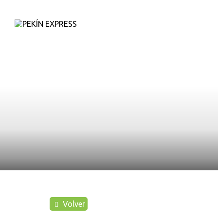
D
Volver