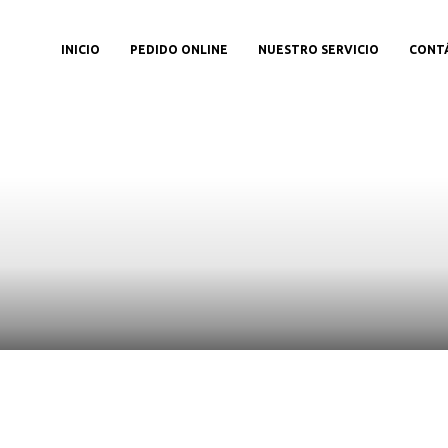
INICIO
PEDIDO ONLINE
NUESTRO SERVICIO
CONT
etalles del produc
Aquí,Puedes ver más información sobre el producto.