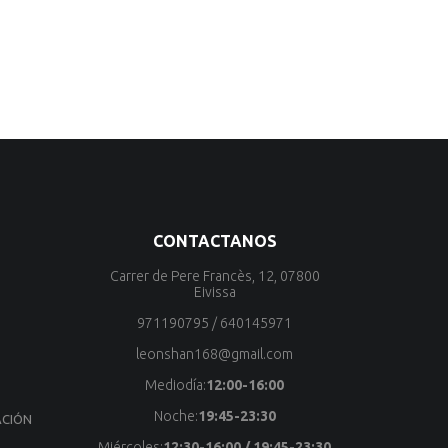
CONTACTANOS
Carrer de Pere Francès, 12, 07800
Eivissa
971190795
/
640145971
leonshan168@gmail.com
Mediodía:
12:00-16:00
Noche:
19:45-23:30
ACIÓN
S
Miércoles:
12:30-16:00 / 19:45-23:30