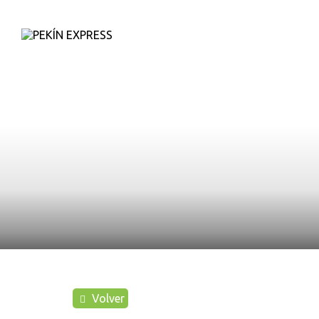
D
Volver