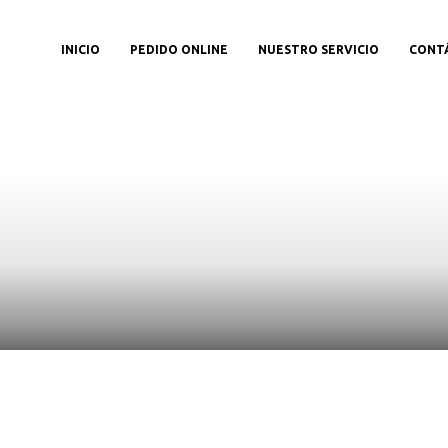
INICIO
PEDIDO ONLINE
NUESTRO SERVICIO
CONT
etalles del produc
Aquí,Puedes ver más información sobre el producto.