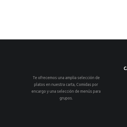
C
Te ofrecemos una amplia selección de
platos en nuestra carta, Comidas por
encargo y una selección de menús para
grupos.