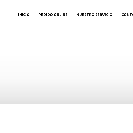
INICIO
PEDIDO ONLINE
NUESTRO SERVICIO
CONT
etalles del produc
Aquí,Puedes ver más información sobre el producto.