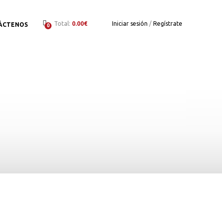
Total:
0.00€
Iniciar sesión
/
Regístrate
ÁCTENOS
0
to