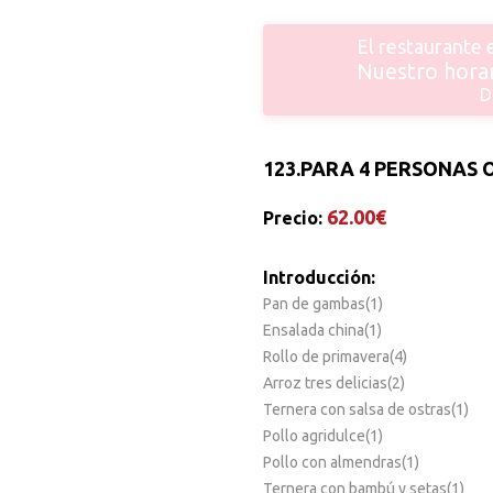
El restaurante
Nuestro horar
D
123.
PARA 4 PERSONAS 
62.00€
Precio:
Introducción:
Pan de gambas(1)
Ensalada china(1)
Rollo de primavera(4)
Arroz tres delicias(2)
Ternera con salsa de ostras(1)
Pollo agridulce(1)
Pollo con almendras(1)
Ternera con bambú y setas(1)