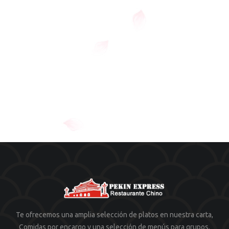
Te ofrecemos una amplia selección de platos en nuestra carta,
Comidas por encargo y una selección de menús para grupos.